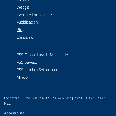
Webgis
Eventi e Formazione
Pubblicazioni
menu selezionato
Blog
Chi siamo
PSS Olona-Lura-L. Medionale
PSS Seveso
PSS Lambro Settentrionale
Mincio
Contratti di Fiume | Via Pola, 12 - 20124 Milano | P.Iva CF: 03609320969 |
PEC
Sezione Link Utili
Accessibilità