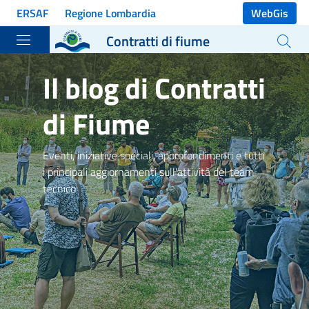
Vai ai contenuti
ERSAF
Regione Lombardia
WebGis
Vai al menu di navigazione
Contratti di fiume
Vai al footer
Il blog di Contratti
di Fiume
Eventi, iniziative speciali, approfondimenti e tutti
i principali aggiornamenti sull'attività del team
tecnico