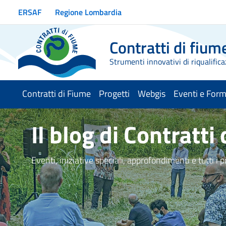
Vai ai contenuti
ERSAF
Regione Lombardia
Vai al menu di navigazione
Vai al footer
Contratti di fium
Strumenti innovativi di riqualifica
Contratti di Fiume
Progetti
Webgis
Eventi e For
Il blog di Contratti
Eventi, iniziative speciali, approfondimenti e tutti i 