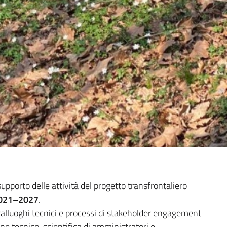
pporto delle attività del progetto transfrontaliero
 2021–2027
.
ralluoghi tecnici e processi di stakeholder engagement
one tecnico-scientifica di amministratori e