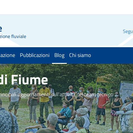
e
Segui
zione fluviale
mazione
Pubblicazioni
Blog
Chi siamo
menu selezionato
 di Fiume
principali aggiornamenti sull'attività del team tecnico