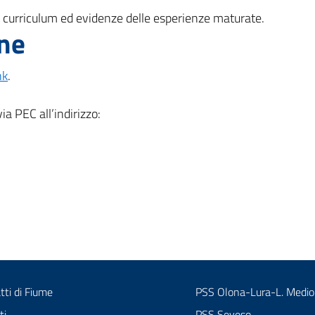
, curriculum ed evidenze delle esperienze maturate.
one
nk
.
a PEC all’indirizzo:
tti di Fiume
PSS Olona-Lura-L. Medio
ti
PSS Seveso