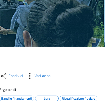
Condividi
Vedi azioni
Argomenti
Bandi e finanziamenti
Lura
Riqualificazione fluviale