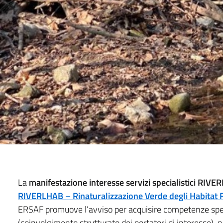
La
manifestazione interesse servizi specialistici RIV
RIVERLHAB – Rinaturalizzazione Verde degli Habitat F
ERSAF promuove l’avviso per acquisire competenze specia
(coinvolgimento strutturato dei portatori di interesse), 