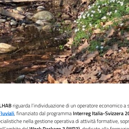
ERLHAB
riguarda l’individuazione di un operatore economico a su
luviali
, finanziato dal programma
Interreg Italia-Svizzera
listiche nella gestione operativa di attività formative, sop
nell’ambito del
Work Package 3 (WP3)
, dedicato alla formazi