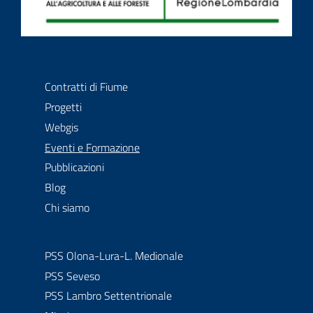
Contratti di fiume
La comunità degli attori della gestione delle acque
Contratti di Fiume
Progetti
Webgis
menu selezionato
Eventi e Formazione
Pubblicazioni
Blog
Chi siamo
PSS Olona-Lura-L. Medionale
PSS Seveso
PSS Lambro Settentrionale