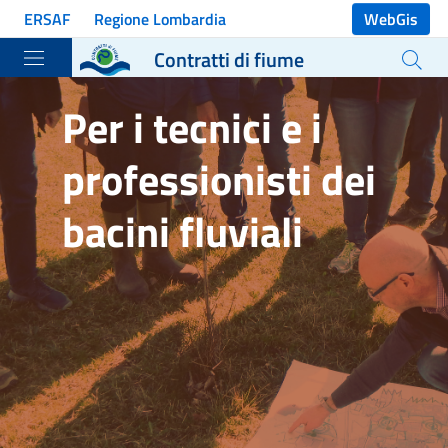
Vai ai contenuti
ERSAF
Regione Lombardia
WebGis
Vai al menu di navigazione
Contratti di fiume
Vai al footer
Per i tecnici e i
professionisti dei
bacini fluviali