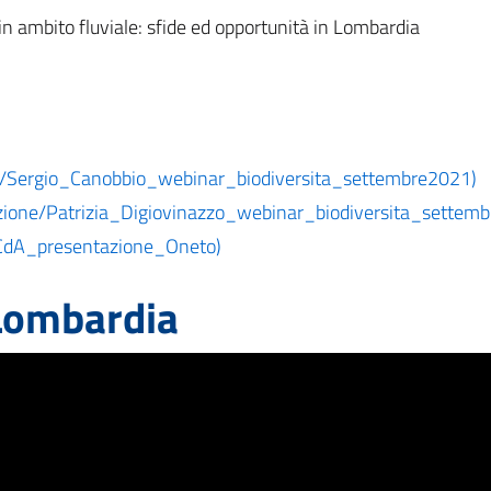
in ambito fluviale: sfide ed opportunità in Lombardia
ne/Sergio_Canobbio_webinar_biodiversita_settembre2021)
mazione/Patrizia_Digiovinazzo_webinar_biodiversita_settem
e/CdA_presentazione_Oneto)
 Lombardia