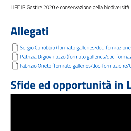
LIFE IP Gestire 2020 e conservazione della biodiversità 
Allegati
Sergio Canobbio (formato galleries/doc-formazio
Patrizia Digiovinazzo (formato galleries/doc-for
Fabrizio Oneto (formato galleries/doc-formazion
Sfide ed opportunità in