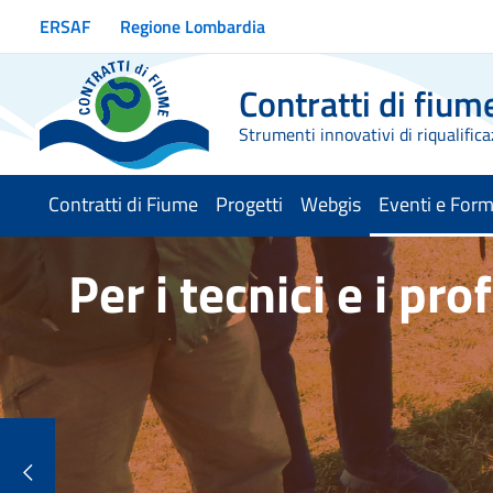
Vai ai contenuti
ERSAF
Regione Lombardia
Vai al menu di navigazione
Vai al footer
Contratti di fium
Strumenti innovativi di riqualifica
Contratti di Fiume
Progetti
Webgis
Eventi e For
menu selezio
Per i tecnici e i pro