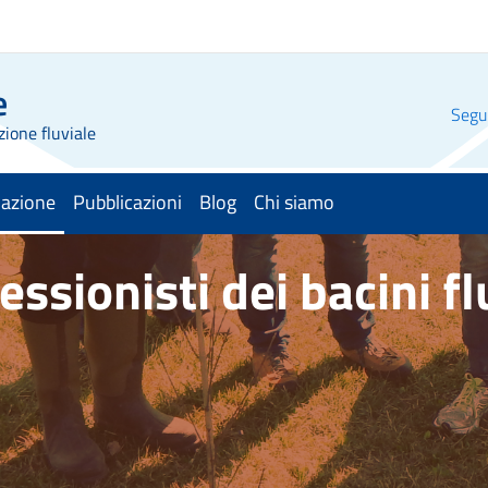
e
Segui
zione fluviale
mazione
Pubblicazioni
Blog
Chi siamo
nato
fessionisti dei bacini fl