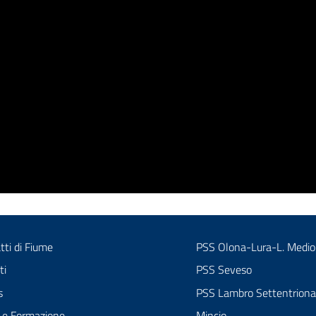
tti di Fiume
PSS Olona-Lura-L. Medio
ti
PSS Seveso
s
PSS Lambro Settentriona
menu selezionato
 e Formazione
Mincio