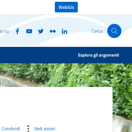
WebGis
ci su
Cerca
Esplora gli argomenti
Condividi
Vedi azioni