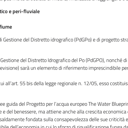
ico e peri-fluviale
/fiume
 di Gestione del Distretto idrografico (PdGPo) e di progetto s
o di Gestione del Distretto Idrografico del Po (PdGPO), nonché 
visione) sarà un elemento di riferimento imprescindibile per
 cui all’art. 55 bis della legge regionale n. 12/05, esso costi
inee guida del Progetto per l’acqua europeo The Water Blueprin
ute e del benessere, ma attiene anche alla crescita economica e
a saldamente fondata sulla consapevolezza delle sue criticità e
bile dell’economia in cui lo sforzo di riqualificazione funga 