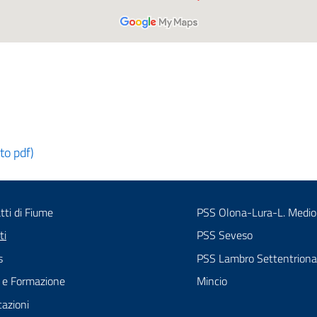
to pdf)
tti di Fiume
PSS Olona-Lura-L. Medio
menu selezionato
ti
PSS Seveso
s
PSS Lambro Settentriona
 e Formazione
Mincio
cazioni