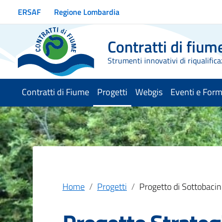
Vai ai contenuti
ERSAF
Regione Lombardia
Vai al menu di navigazione
Vai al footer
Contratti di fium
Strumenti innovativi di riqualifica
Contratti di Fiume
Progetti
Webgis
Eventi e For
menu selezionato
Home
Progetti
Progetto di Sottobacin