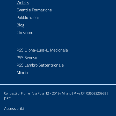
menu selezionato
Webgis
Eventi e Formazione
Pubblicazioni
Blog
Chi siamo
PSS Olona-Lura-L. Medionale
PSS Seveso
PSS Lambro Settentrionale
Mincio
Contratti di Fiume | Via Pola, 12 - 20124 Milano | P.Iva CF: 03609320969 |
PEC
Sezione Link Utili
Accessibilità