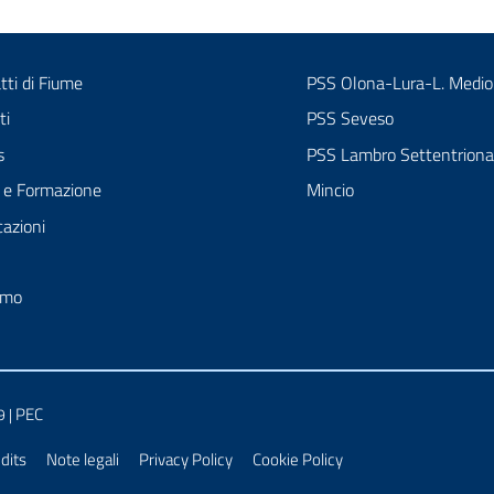
tti di Fiume
PSS Olona-Lura-L. Medio
ti
PSS Seveso
s
PSS Lambro Settentriona
 e Formazione
Mincio
cazioni
amo
PEC
9 |
dits
Note legali
Privacy Policy
Cookie Policy