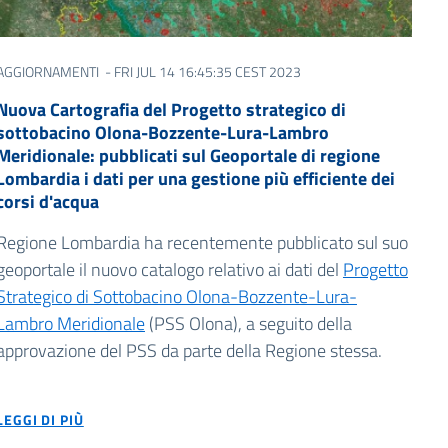
AGGIORNAMENTI
- FRI JUL 14 16:45:35 CEST 2023
Nuova Cartografia del Progetto strategico di
sottobacino Olona-Bozzente-Lura-Lambro
Meridionale: pubblicati sul Geoportale di regione
Lombardia i dati per una gestione più efficiente dei
corsi d'acqua
Regione Lombardia ha recentemente pubblicato sul suo
geoportale
il nuovo catalogo relativo ai dati
del
Progetto
Strategico di Sottobacino Olona-Bozzente-Lura-
Lambro Meridionale
(PSS Olona), a
seguito
della
approvazione del PSS da parte della Regione stessa.
LEGGI DI PIÙ