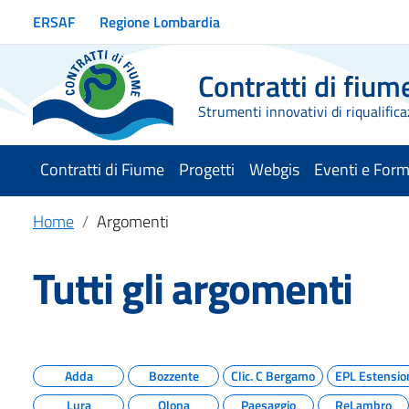
Vai ai contenuti
ERSAF
Regione Lombardia
Vai al menu di navigazione
Vai al footer
Contratti di fium
Strumenti innovativi di riqualifica
Contratti di Fiume
Progetti
Webgis
Eventi e For
Home
Argomenti
Tutti gli argomenti
Adda
Bozzente
Clic. C Bergamo
EPL Estensio
Lura
Olona
Paesaggio
ReLambro