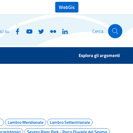
WebGis
ci su
Cerca
Esplora gli argomenti
Lambro Meridionale
Lambro Settentrionale
ecosistemici
Seveso River Park - Parco Fluviale del Seveso