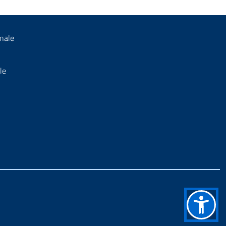
nale
le