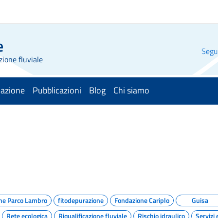
e
Segui
zione fluviale
mazione
Pubblicazioni
Blog
Chi siamo
ne Parco Lambro
fitodepurazione
Fondazione Cariplo
Guisa
Rete ecologica
Riqualificazione fluviale
Rischio idraulico
Servizi 