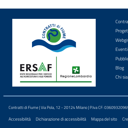
Contra
Proget
Webgi
Eventi
Pubbli
Blog
Chi si
Contratti di fiume
La comunità degli attori della gestione delle acque
Contratti di Fiume | Via Pola, 12 - 20124 Milano | P.Iva CF: 0360932096
Sezione Link Utili
Accessibilità
Dichiarazione di accessibilità
Mappa del sito
Cre