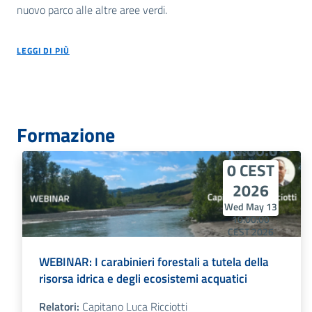
nuovo parco alle altre aree verdi.
LEGGI DI PIÙ
Wed
May 13
Formazione
10:00:0
0 CEST
2026
Wed May 13
10:00:00
CEST 2026
Wed May 13
10:00:00
WEBINAR: I carabinieri forestali a tutela della
CEST 2026
risorsa idrica e degli ecosistemi acquatici
Relatori:
Capitano Luca Ricciotti