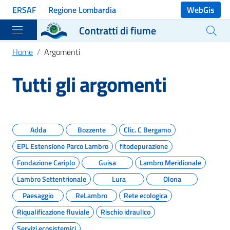
Vai ai contenuti
ERSAF
Regione Lombardia
WebGis
Vai al menu di navigazione
Contratti di fiume
Vai al footer
Home
Argomenti
Tutti gli argomenti
Adda
Bozzente
Clic. C Bergamo
EPL Estensione Parco Lambro
fitodepurazione
Fondazione Cariplo
Guisa
Lambro Meridionale
Lambro Settentrionale
Lura
Olona
Paesaggio
ReLambro
Rete ecologica
Riqualificazione fluviale
Rischio idraulico
Servizi ecosistemici