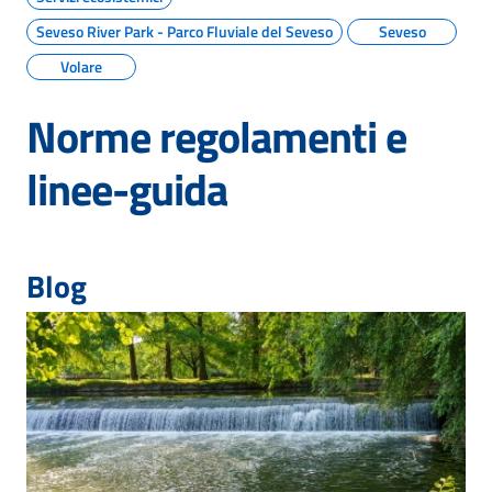
Seveso River Park - Parco Fluviale del Seveso
Seveso
Volare
Norme regolamenti e
linee-guida
Blog