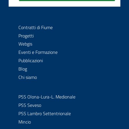
Contratti di fiume
La comunità degli attori della gestione delle acque
Contratti di Fiume
Progetti
Webgis
Eventi e Formazione
Pubblicazioni
Blog
Chi siamo
PSS Olona-Lura-L. Medionale
PSS Seveso
PSS Lambro Settentrionale
Mincio