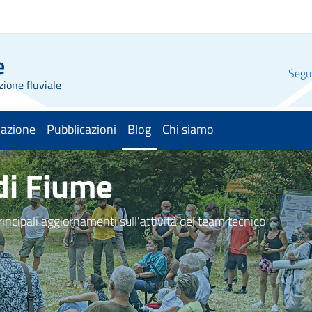
e
Segui
zione fluviale
mazione
Pubblicazioni
Blog
Chi siamo
menu selezionato
 di Fiume
principali aggiornamenti sull'attività del team tecnico