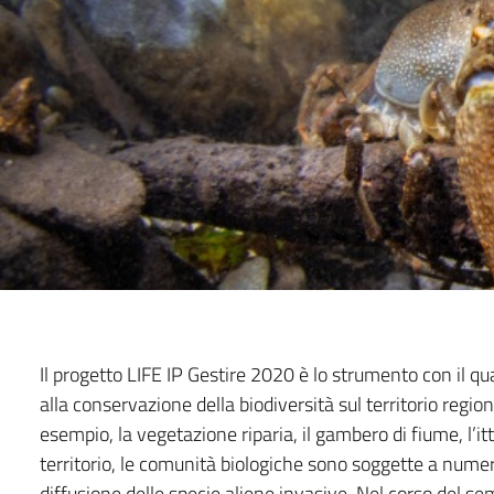
Il progetto LIFE IP Gestire 2020 è lo strumento con il q
alla conservazione della biodiversità sul territorio regi
esempio, la vegetazione riparia, il gambero di fiume, l’itt
territorio, le comunità biologiche sono soggette a numer
diffusione delle specie aliene invasive. Nel corso del se