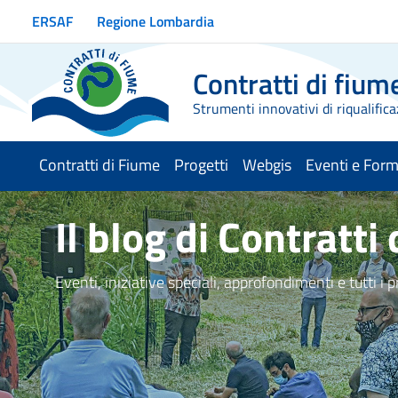
Vai ai contenuti
ERSAF
Regione Lombardia
Vai al menu di navigazione
Vai al footer
Contratti di fium
Strumenti innovativi di riqualifica
Contratti di Fiume
Progetti
Webgis
Eventi e For
Il blog di Contratti
Eventi, iniziative speciali, approfondimenti e tutti i 