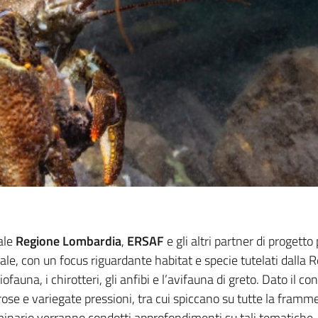
uale
Regione Lombardia
,
ERSAF
e gli altri partner di progett
onale, con un focus riguardante habitat e specie tutelati dalla
iofauna, i chirotteri, gli anfibi e l’avifauna di greto. Dato il 
ose e variegate pressioni, tra cui spiccano su tutte la framm
minario verranno condotti approfondimenti su tali tematiche, i