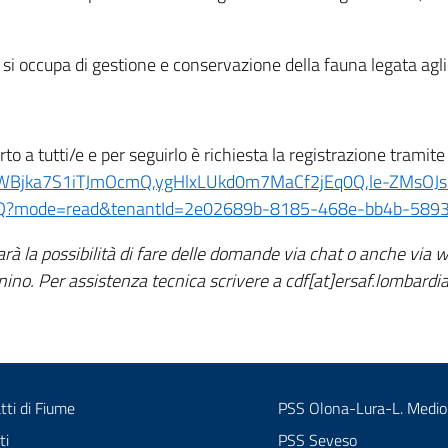
e si occupa di gestione e conservazione della fauna legata agli
rto a tutti/e e per seguirlo è richiesta la registrazione tramit
gCLoWBjka7S1iTJmOcmQ,ygHlxLUkd0m7MaCf2jEq0Q,le-ZMsOJ
?mode=read&tenantId=2e02689b-8185-468e-bb4b-589
rà la possibilità di fare delle domande via chat o anche via 
onino. Per assistenza tecnica scrivere a cdf[at]ersaf.lombardi
tti di Fiume
PSS Olona-Lura-L. Medio
ti
PSS Seveso