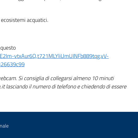
 ecosistemi acquatici.
e questo
sE2Im-vtxAur6Q,t721MLYliUmUINFb889tqg,vV-
326639c99
webcam. Si consiglia di collegarsi almeno 10 minuti
a.it lasciando il numero di telefono e chiedendo di essere
nale