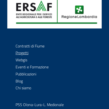
Contratti di fiume
La comunità degli attori della gestione delle acque
Contratti di Fiume
menu selezionato
Progetti
Webgis
Eventi e Formazione
Pubblicazioni
Blog
Chi siamo
PSS Olona-Lura-L. Medionale