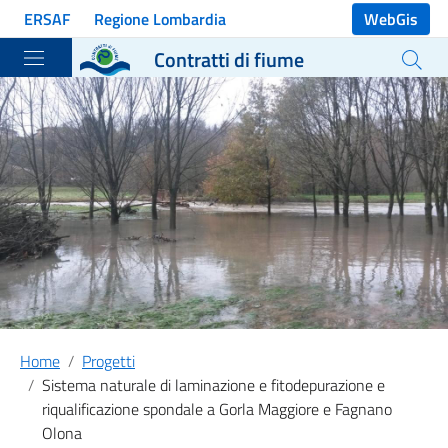
Vai ai contenuti
ERSAF
Regione Lombardia
WebGis
Vai al menu di navigazione
Contratti di fiume
Vai al footer
Home
Progetti
Sistema naturale di laminazione e fitodepurazione e
riqualificazione spondale a Gorla Maggiore e Fagnano
Olona