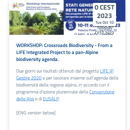
0 CEST
2023
Tue Oct 10
10:00:00
CEST 2023
Tue Oct 10
10:00:00
WORKSHOP: Crossroads Biodiversity - From a
CEST 2023
LIFE Integrated Project to a pan-Alpine
biodiversity agenda.
Due giorni sui risultati ottenuti dal progetto
LIFE IP
Gestire 2020
e per lavorare insieme sull'agenda della
biodiversità della regione alpina, in accordo con il
programma d'azione pluriennale della
Convenzione
delle Alpi
e di
EUSALP
.
[ENG version below]