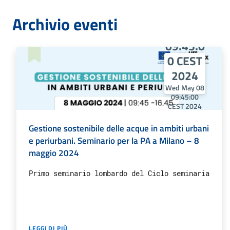
Wed
Archivio eventi
May 08
09:45:0
0 CEST
2024
Wed May 08
09:45:00
CEST 2024
Wed May 08
09:45:00
Gestione sostenibile delle acque in ambiti urbani
CEST 2024
e periurbani. Seminario per la PA a Milano – 8
maggio 2024
Primo seminario lombardo del Ciclo seminariale, E
Fri Mar
LEGGI DI PIÙ