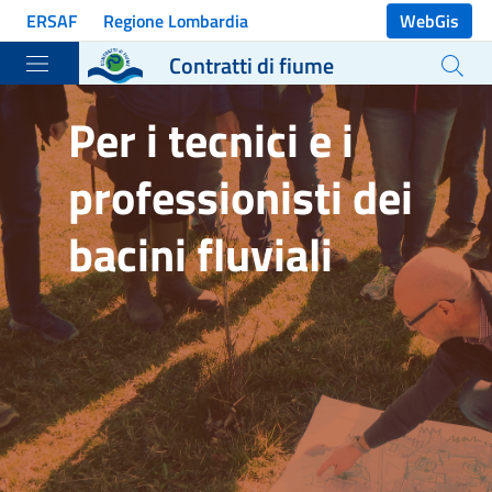
Vai ai contenuti
ERSAF
Regione Lombardia
WebGis
Vai al menu di navigazione
Contratti di fiume
Vai al footer
Per i tecnici e i
professionisti dei
bacini fluviali