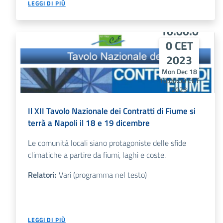
Mon
LEGGI DI PIÙ
Dec 18
10:00:0
0 CET
2023
Mon Dec 18
10:00:00 CET
2023
Mon Dec 18
10:00:00 CET
Il XII Tavolo Nazionale dei Contratti di Fiume si
2023
terrà a Napoli il 18 e 19 dicembre
Le comunità locali siano protagoniste delle sfide
climatiche a partire da fiumi, laghi e coste.
Relatori:
Vari (programma nel testo)
Wed
LEGGI DI PIÙ