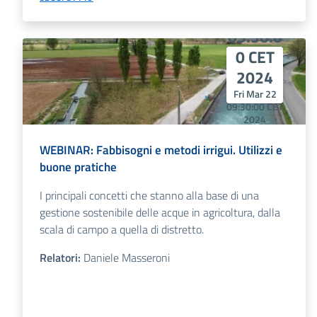
22
09:30:0
0 CET
2024
Fri Mar 22
09:30:00 CET
2024
Fri Mar 22
09:30:00 CET
WEBINAR: Fabbisogni e metodi irrigui. Utilizzi e
2024
buone pratiche
I principali concetti che stanno alla base di una
gestione sostenibile delle acque in agricoltura, dalla
scala di campo a quella di distretto.
Relatori:
Daniele Masseroni