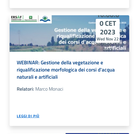
Nov 22
10:00:0
0 CET
2023
Wed Nov 22
10:00:00 CET
2023
Wed Nov 22
10:00:00 CET
WEBINAR: Gestione della vegetazione e
2023
riqualificazione morfologica dei corsi d'acqua
naturali e artificiali
Relatori:
Marco Monaci
Tue Oct
LEGGI DI PIÙ
10
10:00:0