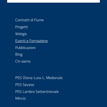
Contratti di fiume
La comunità degli attori della gestione delle acque
Contratti di Fiume
Progetti
Webgis
menu selezionato
Eventi e Formazione
Pubblicazioni
Blog
Chi siamo
PSS Olona-Lura-L. Medionale
PSS Seveso
PSS Lambro Settentrionale
Mincio