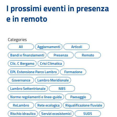
I prossimi eventi in presenza
e in remoto
Categories
All
Aggiornamenti
Articoli
Bandi e finanziamenti
Presenza
Remoto
Clic. C Bergamo
Crisi Climatica
EPL Estensione Parco Lambro
Formazione
Governance
Lambro Meridionale
Lambro Settentrionale
NBS
Norme regolamenti e linee-guida
Paesaggio
ReLambro
Rete ecologica
Riqualificazione fluviale
Rischio idraulico
Servizi ecosistemici
SUDS