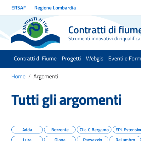
Vai ai contenuti
ERSAF
Regione Lombardia
Vai al menu di navigazione
Vai al footer
Contratti di fium
Strumenti innovativi di riqualifica
Contratti di Fiume
Progetti
Webgis
Eventi e For
Home
Argomenti
Tutti gli argomenti
Adda
Bozzente
Clic. C Bergamo
EPL Estensio
Lura
Olona
Paesaggio
ReLambro