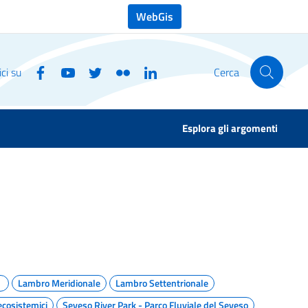
WebGis
ci su
Cerca
Esplora gli argomenti
Lambro Meridionale
Lambro Settentrionale
ecosistemici
Seveso River Park - Parco Fluviale del Seveso