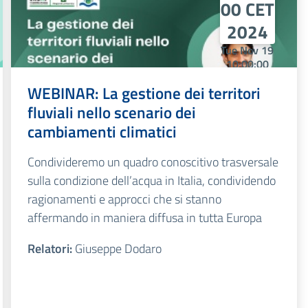
00 CET
2024
Tue Nov 19
10:00:00
CET 2024
WEBINAR: La gestione dei territori
Tue Nov 19
10:00:00
fluviali nello scenario dei
CET 2024
cambiamenti climatici
Condivideremo un quadro conoscitivo trasversale
sulla condizione dell’acqua in Italia, condividendo
ragionamenti e approcci che si stanno
affermando in maniera diffusa in tutta Europa
Relatori:
Giuseppe Dodaro