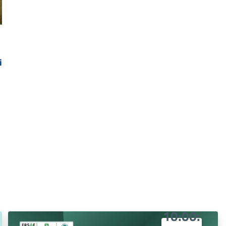
i
Tue
Nov
19
10:00: