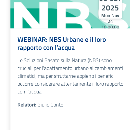
2025
Mon Nov
24
10:00:00
CET 2025
WEBINAR: NBS Urbane e il loro
Mon Nov
24
rapporto con l’acqua
10:00:00
CET 2025
Le Soluzioni Basate sulla Natura (NBS) sono
cruciali per l'adattamento urbano ai cambiamenti
climatici, ma per sfruttarne appieno i benefici
occorre
considerare
attentamente il loro rapporto
con l'acqua.
Relatori:
Giulio Conte