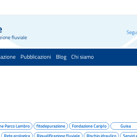
e
Segui
zione fluviale
mazione
Pubblicazioni
Blog
Chi siamo
ne Parco Lambro
fitodepurazione
Fondazione Cariplo
Guisa
Rete ecologica
Riqualificazione fluviale
Rischio idraulico
Servizi 