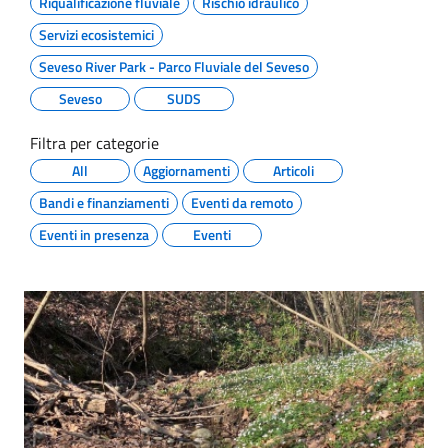
Riqualificazione fluviale
Rischio idraulico
Servizi ecosistemici
Seveso River Park - Parco Fluviale del Seveso
Seveso
SUDS
Filtra per categorie
All
Aggiornamenti
Articoli
Bandi e finanziamenti
Eventi da remoto
Eventi in presenza
Eventi