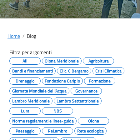
Home
Blog
Filtra per argomenti
All
Olona Meridionale
Agricoltura
Bandi e finanziamenti
Clic. C Bergamo
Crisi Climatica
Drenaggio
Fondazione Cariplo
Formazione
Giornata Mondiale dell'Acqua
Governance
Lambro Meridionale
Lambro Settentrionale
Lura
NBS
Norme regolamenti e linee-guida
Olona
Paesaggio
ReLambro
Rete ecologica