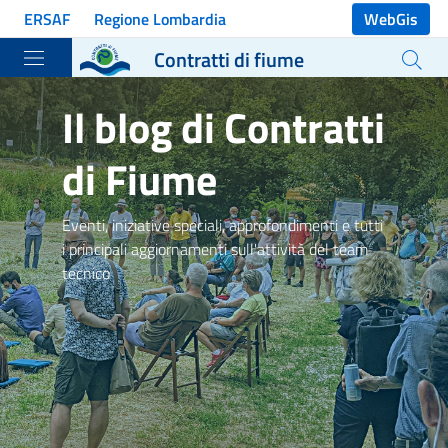
Vai ai contenuti
ERSAF
Regione Lombardia
WebGis
Vai al menu di navigazione
Contratti di fiume
Vai al footer
Il blog di Contratti
di Fiume
Eventi, iniziative speciali, approfondimenti e tutti
i principali aggiornamenti sull'attività del team
tecnico